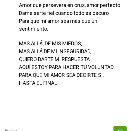
Amor que persevera en cruz, amor perfecto
Dame serte fiel cuando todo es oscuro
Para que mi amor sea más que un
sentimiento.
MAS ALLÁ, DE MIS MIEDOS,
MAS ALLÁ DE MI INSEGURIDAD,
QUIERO DARTE MI RESPUESTA
AQUÍ ESTOY PARA HACER TU VOLUNTAD
PARA QUE MI AMOR SEA DECIRTE SI,
HASTA EL FINAL