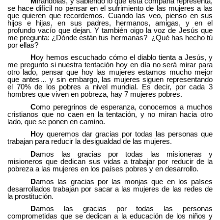
M
irándolas, y sabiendo lo que esta compaña representa,
se hace difícil no pensar en el sufrimiento de las mujeres a las
que quieren que recordemos. Cuando las veo, pienso en sus
hijos e hijas, en sus padres, hermanos, amigas, y en el
profundo vacío que dejan. Y también oigo la voz de Jesús que
me pregunta: ¿Dónde están tus hermanas? ¿Qué has hecho tú
por ellas?
H
oy hemos escuchado cómo el diablo tienta a Jesús, y
me pregunto si nuestra tentación hoy en día no será mirar para
otro lado, pensar que hoy las mujeres estamos mucho mejor
que antes… y sin embargo, las mujeres siguen representando
el 70% de los pobres a nivel mundial. Es decir, por cada 3
hombres que viven en pobreza, hay 7 mujeres pobres.
C
omo peregrinos de esperanza, conocemos a muchos
cristianos que no caen en la tentación, y no miran hacia otro
lado, que se ponen en camino.
H
oy queremos dar gracias por todas las personas que
trabajan para reducir la desigualdad de las mujeres.
D
amos las gracias por todas las misioneras y
misioneros que dedican sus vidas a trabajar por reducir de la
pobreza a las mujeres en los países pobres y en desarrollo.
D
amos las gracias por las monjas que en los países
desarrollados trabajan por sacar a las mujeres de las redes de
la prostitución.
D
amos las gracias por todas las personas
comprometidas que se dedican a la educación de los niños y