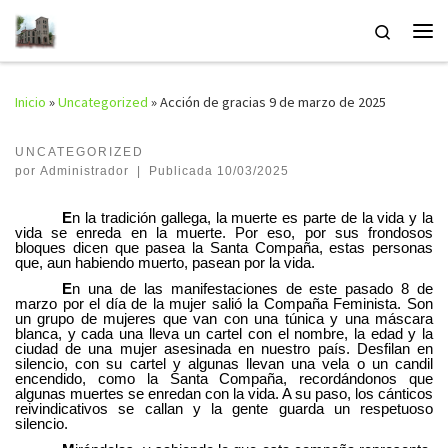
Saltar al contenido
Search
Me
Inicio
»
Uncategorized
»
Acción de gracias 9 de marzo de 2025
UNCATEGORIZED
por
Administrador
|
Publicada
10/03/2025
E
n la tradición gallega, la muerte es parte de la vida y la
vida se enreda en la muerte. Por eso, por sus frondosos
bloques dicen que pasea la Santa Compaña, estas personas
que, aun habiendo muerto, pasean por la vida.
E
n una de las manifestaciones de este pasado 8 de
marzo por el día de la mujer salió la Compaña Feminista. Son
un grupo de mujeres que van con una túnica y una máscara
blanca, y cada una lleva un cartel con el nombre, la edad y la
ciudad de una mujer asesinada en nuestro país. Desfilan en
silencio, con su cartel y algunas llevan una vela o un candil
encendido, como la Santa Compaña, recordándonos que
algunas muertes se enredan con la vida. A su paso, los cánticos
reivindicativos se callan y la gente guarda un respetuoso
silencio.