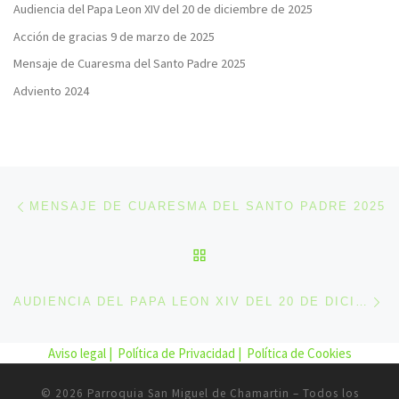
Audiencia del Papa Leon XIV del 20 de diciembre de 2025
Acción de gracias 9 de marzo de 2025
Mensaje de Cuaresma del Santo Padre 2025
Adviento 2024
Navegación de entradas
Entrada anterior
MENSAJE DE CUARESMA DEL SANTO PADRE 2025
VOLVER A LA LISTA DE 
En
AUDIENCIA DEL PAPA LEON XIV DEL 20 DE DICIEMBRE DE 2025
Aviso legal |
Política de Privacidad |
Política de Cookies
© 2026
Parroquia San Miguel de Chamartin
– Todos los