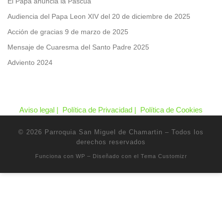
El Papa anuncia la Pascua
Audiencia del Papa Leon XIV del 20 de diciembre de 2025
Acción de gracias 9 de marzo de 2025
Mensaje de Cuaresma del Santo Padre 2025
Adviento 2024
Aviso legal |
Política de Privacidad |
Política de Cookies
© 2026
Parroquia San Miguel de Chamartin
– Todos los
derechos reservados
Funciona con
WP
– Diseñado con el
Tema Customizr