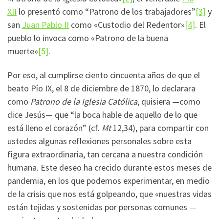
XII
lo presentó como “Patrono de los trabajadores”
[3]
y
san
Juan Pablo II
como «Custodio del Redentor»
[4]
. El
pueblo lo invoca como «Patrono de la buena
muerte»
[5]
.
Por eso, al cumplirse ciento cincuenta años de que el
beato Pío IX, el 8 de diciembre de 1870, lo declarara
como
Patrono de la Iglesia Católica
, quisiera —como
dice Jesús— que “la boca hable de aquello de lo que
está lleno el corazón” (cf.
Mt
12,34), para compartir con
ustedes algunas reflexiones personales sobre esta
figura extraordinaria, tan cercana a nuestra condición
humana. Este deseo ha crecido durante estos meses de
pandemia, en los que podemos experimentar, en medio
de la crisis que nos está golpeando, que «nuestras vidas
están tejidas y sostenidas por personas comunes —