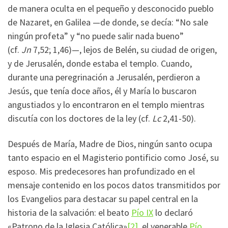
de manera oculta en el pequeño y desconocido pueblo
de Nazaret, en Galilea —de donde, se decía: “No sale
ningún profeta” y “no puede salir nada bueno”
(cf.
Jn
7,52; 1,46)—, lejos de Belén, su ciudad de origen,
y de Jerusalén, donde estaba el templo. Cuando,
durante una peregrinación a Jerusalén, perdieron a
Jesús, que tenía doce años, él y María lo buscaron
angustiados y lo encontraron en el templo mientras
discutía con los doctores de la ley (cf.
Lc
2,41-50).
Después de María, Madre de Dios, ningún santo ocupa
tanto espacio en el Magisterio pontificio como José, su
esposo. Mis predecesores han profundizado en el
mensaje contenido en los pocos datos transmitidos por
los Evangelios para destacar su papel central en la
historia de la salvación: el beato
Pío IX
lo declaró
«Patrono de la Iglesia Católica»
[2]
, el venerable
Pío