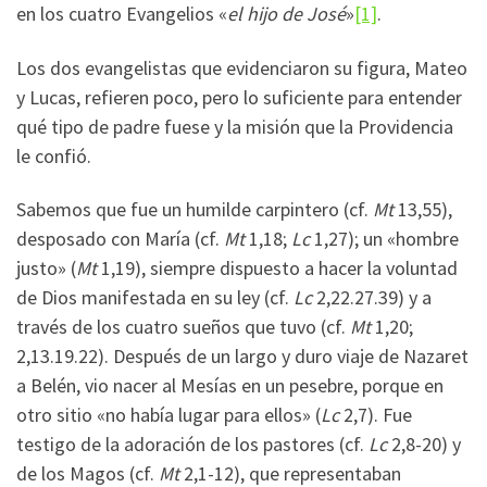
en los cuatro Evangelios «
el hijo de José
»
[1]
.
Los dos evangelistas que evidenciaron su figura, Mateo
y Lucas, refieren poco, pero lo suficiente para entender
qué tipo de padre fuese y la misión que la Providencia
le confió.
Sabemos que fue un humilde carpintero (cf.
Mt
13,55),
desposado con María (cf.
Mt
1,18;
Lc
1,27); un «hombre
justo» (
Mt
1,19), siempre dispuesto a hacer la voluntad
de Dios manifestada en su ley (cf.
Lc
2,22.27.39) y a
través de los cuatro sueños que tuvo (cf.
Mt
1,20;
2,13.19.22). Después de un largo y duro viaje de Nazaret
a Belén, vio nacer al Mesías en un pesebre, porque en
otro sitio «no había lugar para ellos» (
Lc
2,7). Fue
testigo de la adoración de los pastores (cf.
Lc
2,8-20) y
de los Magos (cf.
Mt
2,1-12), que representaban