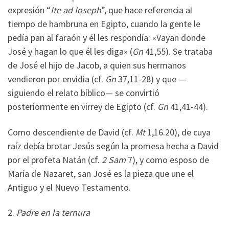
expresión “
Ite ad Ioseph
”, que hace referencia al
tiempo de hambruna en Egipto, cuando la gente le
pedía pan al faraón y él les respondía: «Vayan donde
José y hagan lo que él les diga» (
Gn
41,55). Se trataba
de José el hijo de Jacob, a quien sus hermanos
vendieron por envidia (cf.
Gn
37,11-28) y que —
siguiendo el relato bíblico— se convirtió
posteriormente en virrey de Egipto (cf.
Gn
41,41-44).
Como descendiente de David (cf.
Mt
1,16.20), de cuya
raíz debía brotar Jesús según la promesa hecha a David
por el profeta Natán (cf.
2 Sam
7), y como esposo de
María de Nazaret, san José es la pieza que une el
Antiguo y el Nuevo Testamento.
2.
Padre en la ternura