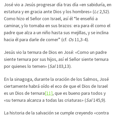
José vio a Jesús progresar día tras día «en sabiduría, en
estatura y en gracia ante Dios y los hombres» (
Lc
2,52).
Como hizo el Señor con Israel, así él “le enseñó a
caminar, y lo tomaba en sus brazos: era para él como el
padre que alza a un niño hasta sus mejillas, y se inclina
hacia él para darle de comer” (cf.
Os
11,3-4).
Jesús vio la ternura de Dios en José: «Como un padre
siente ternura por sus hijos, así el Señor siente ternura
por quienes lo temen» (
Sal
103,13).
En la sinagoga, durante la oración de los Salmos, José
ciertamente habrá oído el eco de que el Dios de Israel
es un Dios de ternura
[11]
, que es bueno para todos y
«su ternura alcanza a todas las criaturas» (
Sal
145,9).
La historia de la salvación se cumple creyendo «contra